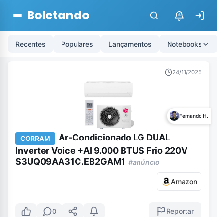
Boletando
$
Recentes
Populares
Lançamentos
Notebooks
24/11/2025
Fernando H.
Ar-Condicionado LG DUAL
CORRAM
Inverter Voice +AI 9.000 BTUS Frio 220V
S3UQ09AA31C.EB2GAM1
#anúncio
Amazon
Reportar
0