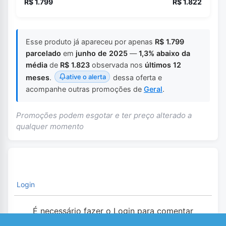
R$ 1.799
R$ 1.822
Esse produto já apareceu por apenas
R$ 1.799
parcelado
em
junho de 2025
—
1,3% abaixo da
média
de
R$ 1.823
observada nos
últimos 12
ative o alerta
meses
.
dessa oferta e
acompanhe outras promoções de
Geral
.
Promoções podem esgotar e ter preço alterado a
qualquer momento
Login
É necessário fazer o Login para comentar