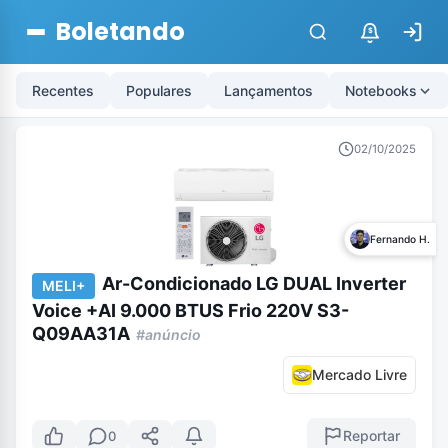
Boletando
$
Recentes
Populares
Lançamentos
Notebooks
02/10/2025
Fernando H.
Ar-Condicionado LG DUAL Inverter
MELI+
Voice +AI 9.000 BTUS Frio 220V S3-
Q09AA31A
#anúncio
Mercado Livre
Reportar
0