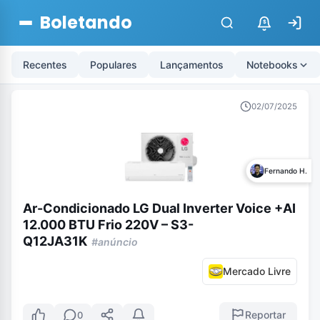
Boletando
$
Recentes
Populares
Lançamentos
Notebooks
02/07/2025
Fernando H.
Ar-Condicionado LG Dual Inverter Voice +AI
12.000 BTU Frio 220V – S3-
Q12JA31K
#anúncio
Mercado Livre
Reportar
0