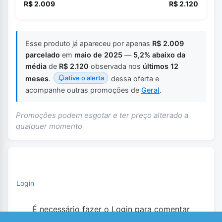
R$ 2.009
R$ 2.120
Esse produto já apareceu por apenas
R$ 2.009
parcelado
em
maio de 2025
—
5,2% abaixo da
média
de
R$ 2.120
observada nos
últimos 12
ative o alerta
meses
.
dessa oferta e
acompanhe outras promoções de
Geral
.
Promoções podem esgotar e ter preço alterado a
qualquer momento
Login
É necessário fazer o Login para comentar