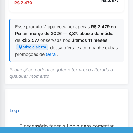
R$ 2.577
R$ 2.479
Esse produto já apareceu por apenas
R$ 2.479 no
Pix
em
março de 2026
—
3,8% abaixo da média
de
R$ 2.577
observada nos
últimos 11 meses
.
ative o alerta
dessa oferta e acompanhe outras
promoções de
Geral
.
Promoções podem esgotar e ter preço alterado a
qualquer momento
Login
É necessário fazer o Login para comentar