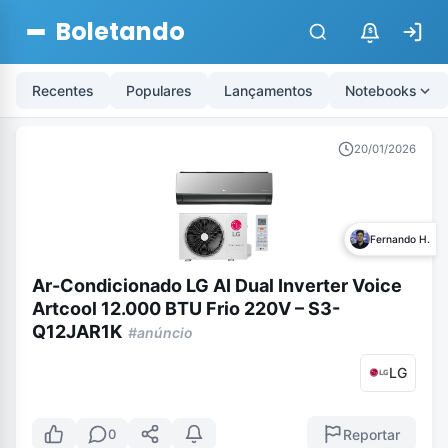
Boletando
$
Recentes
Populares
Lançamentos
Notebooks
20/01/2026
Fernando H.
Ar-Condicionado LG AI Dual Inverter Voice
Artcool 12.000 BTU Frio 220V – S3-
Q12JAR1K
#anúncio
LG
Reportar
0