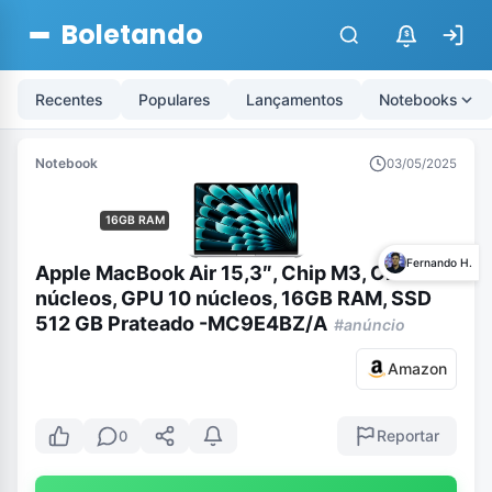
Boletando
$
Recentes
Populares
Lançamentos
Notebooks
Notebook
03/05/2025
16GB RAM
Fernando H.
Apple MacBook Air 15,3″, Chip M3, CPU 8
núcleos, GPU 10 núcleos, 16GB RAM, SSD
512 GB Prateado -MC9E4BZ/A
#anúncio
Amazon
Reportar
0