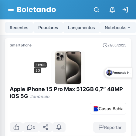
Boletando
$
Recentes
Populares
Lançamentos
Notebooks
Smartphone
21/05/2025
512GB
5G
Fernando H.
Apple iPhone 15 Pro Max 512GB 6,7″ 48MP
iOS 5G
#anúncio
Casas Bahia
Reportar
0