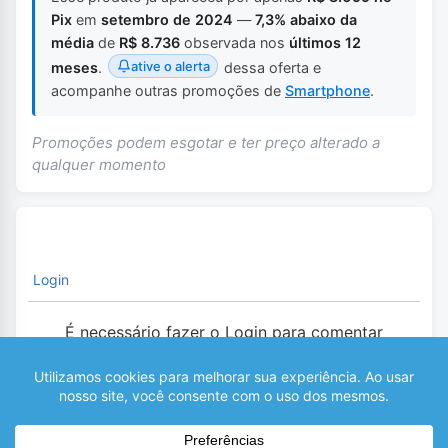
Pix
em
setembro de 2024
—
7,3% abaixo da
média
de
R$ 8.736
observada nos
últimos 12
ative o alerta
meses
.
dessa oferta e
acompanhe outras promoções de
Smartphone
.
Promoções podem esgotar e ter preço alterado a
qualquer momento
Login
É necessário fazer o Login para comentar
0
COMENTÁRIOS