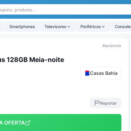
Smartphones
Televisores
Periféricos
Console
#anúncio
us 128GB Meia-noite
Casas Bahia
Reportar
A OFERTA