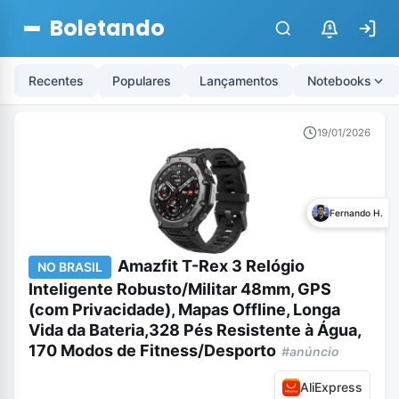
Boletando
$
Recentes
Populares
Lançamentos
Notebooks
19/01/2026
Fernando H.
Amazfit T-Rex 3 Relógio
NO BRASIL
Inteligente Robusto/Militar 48mm, GPS
(com Privacidade), Mapas Offline, Longa
Vida da Bateria,328 Pés Resistente à Água,
170 Modos de Fitness/Desporto
#anúncio
AliExpress