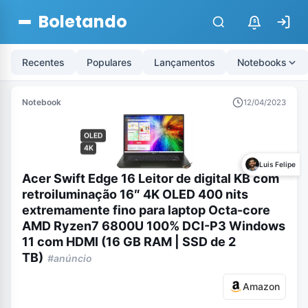
Boletando
$
Recentes
Populares
Lançamentos
Notebooks
Notebook
12/04/2023
OLED
4K
Luis Felipe
Acer Swift Edge 16 Leitor de digital KB com
retroiluminação 16″ 4K OLED 400 nits
extremamente fino para laptop Octa-core
AMD Ryzen7 6800U 100% DCI-P3 Windows
11 com HDMI (16 GB RAM | SSD de 2
TB)
#anúncio
Amazon