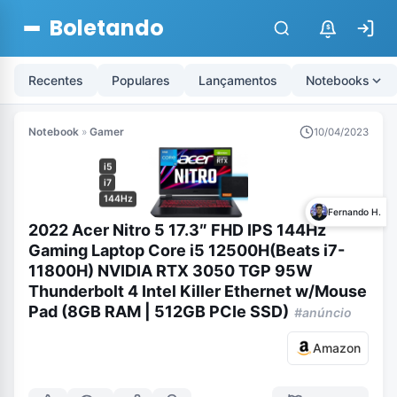
Boletando
$
Recentes
Populares
Lançamentos
Notebooks
Notebook
»
Gamer
10/04/2023
i5
i7
144Hz
Fernando H.
2022 Acer Nitro 5 17.3″ FHD IPS 144Hz
Gaming Laptop Core i5 12500H(Beats i7-
11800H) NVIDIA RTX 3050 TGP 95W
Thunderbolt 4 Intel Killer Ethernet w/Mouse
Pad (8GB RAM | 512GB PCIe SSD)
#anúncio
Amazon