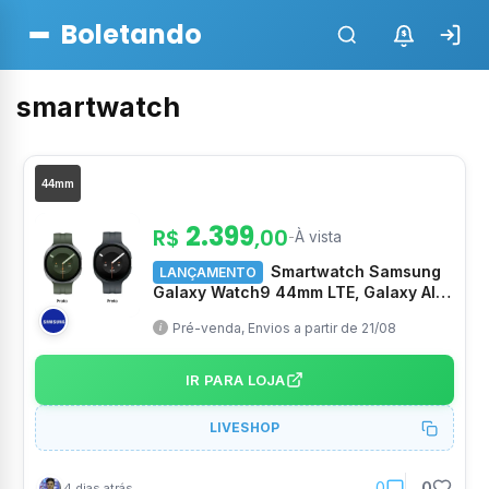
Boletando
$
smartwatch
44mm
2.399
R$
,00
-
À vista
Smartwatch Samsung
LANÇAMENTO
Galaxy Watch9 44mm LTE, Galaxy AI,
Tela em Cristal de Safira
Pré-venda, Envios a partir de 21/08
IR PARA LOJA
LIVESHOP
0
0
4 dias atrás