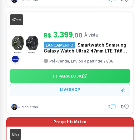
47mm
3.399
R$
,00
-
À vista
Smartwatch Samsung
LANÇAMENTO
Galaxy Watch Ultra2 47mm LTE Titânio
Até 5000 nits 2GB IP69K 10ATM – SM-
Pré-venda, Envios a partir de 21/08
L715FZKPZTO
IR PARA LOJA
LIVESHOP
0
0
4 dias atrás
Ultra