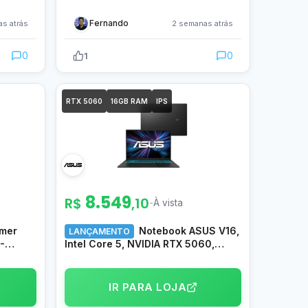
Fernando
s atrás
2 semanas atrás
0
0
1
RTX 5060
16GB RAM
IPS
8.549
R$
,10
-
À vista
mer
Notebook ASUS V16,
LANÇAMENTO
-
Intel Core 5, NVIDIA RTX 5060,
AM
16GB RAM, 512GB SSD, Windows 11
 100%
Home, 16″ LCD LED FHD nível IPS,
1 –
Matte Black – V3607VM-RP138W
IR PARA LOJA