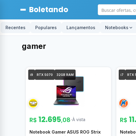
Boletando
Recentes
Populares
Lançamentos
Notebooks
gamer
i9
RTX 5070
32GB RAM
i7
RTX 
12.695
11
R$
,08
R$
-
À vista
Notebook Gamer ASUS ROG Strix
Notebo