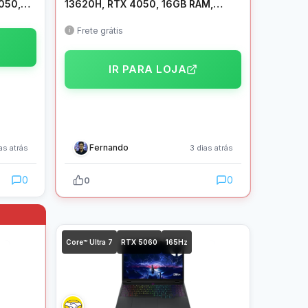
050,
13620H, RTX 4050, 16GB RAM,
D 144Hz
512GB SSD, 15,6″ FHD IPS 165Hz
–
300 nits, W11H – ANV15-52-77BG
Frete grátis
IR PARA LOJA
Fernando
as atrás
3 dias atrás
0
0
0
Core™ Ultra 7
RTX 5060
165Hz