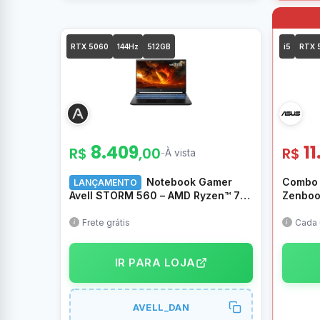
RTX 5060
144Hz
512GB
i5
RTX 
8.409
11
R$
,00
R$
-
À vista
Notebook Gamer
Combo 
LANÇAMENTO
Avell STORM 560 – AMD Ryzen™ 7
Zenbook
255, RTX 5060 8GB (Full
16GB R
Power/115W), 8GB RAM 5600MHz,
OLED 2
Frete grátis
Cada 
combo
512GB SSD, 15,6″ FHD 144Hz, Sem
SU308W
SO – MN000149
Gaming
IR PARA LOJA
5050, 
IPS FH
AVELL_DAN