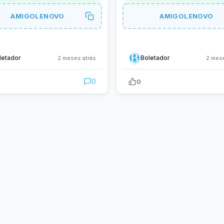
AMIGOLENOVO
AMIGOLENOVO
letador
Boletador
2 meses atrás
2 mese
0
0