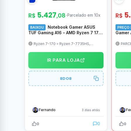
5.427
5
R$
,08
R$
-
Parcelado em 10x
Notebook Gamer ASUS
BAIXOU
PREÇO 
TUF Gaming A16 – AMD Ryzen 7 170,
Gamer A
NVIDIA RTX 4050, 8GB RAM 512GB
Core 5
SSD Linux 16″ LED IPS FHD 144Hz –
5600MH
Ryzen 7-170 = Ryzen 7-7735HS,
PARCE
exatamente o mesmo, com outro nome
Windo
FA607NUQ-RL035
(QHD+)
7, Wind
IR PARA LOJA
BRPAC1
Mochila
8DO8
Fernando
Fe
3 dias atrás
0
0
0