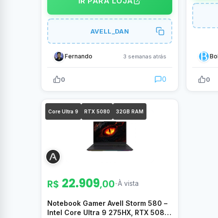
IR PARA LOJA
AVELL_DAN
Fernando
Bo
3 semanas atrás
0
0
0
Core Ultra 9
RTX 5080
32GB RAM
22.909
R$
,00
-
À vista
Notebook Gamer Avell Storm 580 –
Intel Core Ultra 9 275HX, RTX 5080