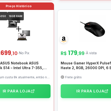
5050
16GB RAM
.699
179
,10
R$
,99
-
No Pix
-
À vista
ASUS Notebook ASUS
Mouse Gamer HyperX Pulsef
 S14 – Intel Ultra 7-355,
Haste 2, RGB, 26000 DPI, 6 
AM, 512GB SSD, Tela 14″
Preto – 6N0A7AA
,8K 120Hz – UX5406AA-
um custa 8k atualmente, então no
Frete grátis
 seria uma economia de 4,3k
 + Notebook ASUS TUF
 F16 – I5 14450HX, RTX
IR PARA LOJA
IR PARA LOJA
16GB RAM, 512GB SSD, 16″
D 165Hz – FX608JHR-RV122W