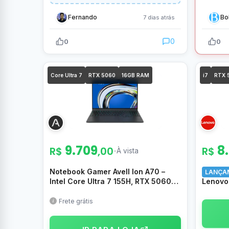
Fernando
Bo
7 dias atrás
0
0
0
Core Ultra 7
RTX 5060
16GB RAM
i7
RTX 
9.709
8
R$
,00
R$
-
À vista
Notebook Gamer Avell Ion A70 –
LANÇA
Intel Core Ultra 7 155H, RTX 5060
Lenovo 
8GB, 16GB RAM 5600MHz, 512GB
13650H
SSD, 15,3″ QHD+ 180Hz WVA/IPS,
512GB 
Frete grátis
Sem S.O. – MN000119
sRGB Li
83UXS