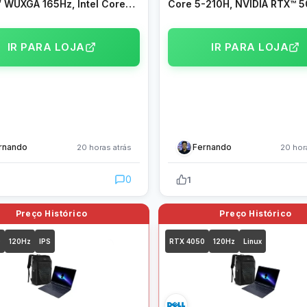
″ WUXGA 165Hz, Intel Core
Core 5-210H, NVIDIA RTX™ 5
0H, 32GB, 1TB SSD, NVIDIA
8GB, 512GB SSD, 16″ LED FH
70, W11 Home –
nível IPS, Linux, Matte Black 
US864SH
V3607VH-RP213
IR PARA LOJA
IR PARA LOJA
rnando
Fernando
20 horas atrás
20 hor
0
1
0
120Hz
IPS
RTX 4050
120Hz
Linux