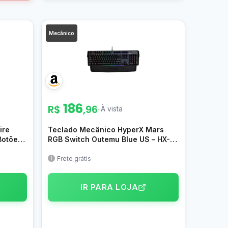
Mecânico
186
R$
,96
-
À vista
ire
Teclado Mecânico HyperX Mars
Botões,
RGB Switch Outemu Blue US – HX-
KB3BL3-US/R4
Frete grátis
IR PARA LOJA