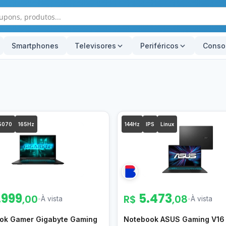
Smartphones
Televisores
Periféricos
Conso
5070
165Hz
144Hz
IPS
Linux
.999
5.473
,00
R$
,08
-
À vista
-
À vista
ok Gamer Gigabyte Gaming
Notebook ASUS Gaming V16 –