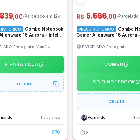
.839
5.566
,00
R$
,00
-
Parcelado em 12x
-
Parcelado
Combo Notebook
Combo No
HISTÓRICO
PREÇO HISTÓRICO
lienware 16 Aurora – Intel
Gamer Alienware 16 Aurora –
 210H, RTX 4050, 8GB RAM
Core 5 210H, RAM 8GB, 512G
z, 512GB SSD, 16″ 2,5K
RTX 4050, 16″ QHD+ 120Hz
LADO, Frete grátis, Versão
PARCELADO, Frete grátis
ws 11
 IPS 120Hz 100% sRGB, WiFi
sRGB, Linux, Wi-Fi 7 –
ows 11 –
BRPAC16250UBTOHZSB_X + 
IR PARA LOJA
COMBO
6250HBTOHZSB_X1 +
Dell Gaming 17″
 Dell Gaming 17″
SÓ O NOTEBOOK
DELL10
DELL10
rnando
Fernando
3 dias atrás
3 di
0
0