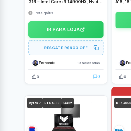
G16 – Intel Core i9 14900HX, Nvidia
A16, 16
RTX 5070 115W, 32GB RAM, 1TB
i7-1362
SSD, WINDOWS 11 Home, Tela 16″
RTX 50
Frete grátis
2.5K IPS 240Hz 3ms LED, Cinza –
CWHI3
G615JPR-S5001W
IR PARA LOJA
RESGATE R$600 OFF
Fernando
Fe
19 horas atrás
0
0
0
Ryzen 7
RTX 4050
144Hz
RTX 405