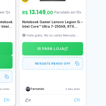
13.149
R$
,00
 em 12x
-
Parcelado em 10x
tebook
Notebook Gamer Lenovo Legion 5i –
 Intel
Intel Core™ Ultra 7-255HX, RTX
B SSD,
5060, 16 GB RAM (1x 5600MHz),
 100%
1TB SSD, 15.1″ OLED QHD+ 165Hz
Frete grátis, 18x no cartão Mercado
Pago
1000nits (pico) 100% DCI-P3 –
Mochila
83N20000BO
IR PARA LOJA
RESGATE R$400 OFF
Fernando
as atrás
3 dias atrás
0
0
0