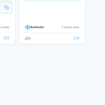
Boletador
s atrás
3 meses atrás
0
0
0