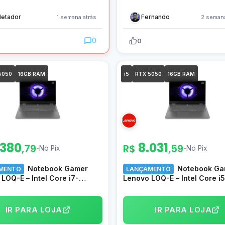
letador
Fernando
1 semana atrás
2 semana
0
0
5050
16GB RAM
i5
RTX 5050
16GB RAM
.380
8.031
,79
R$
,59
-
No Pix
-
No Pix
Notebook Gamer
Notebook Ga
MENTO
LANÇAMENTO
LOQ-E – Intel Core i7-
Lenovo LOQ-E – Intel Core i5
X RTX 5050 16GB RAM
13450HX RTX 5050 16GB R
SSD 15.6″ IPS 144Hz 100%
512GB SSD 15.6″ IPS 144Hz
nux Luna Grey 15IRX11 –
sRGB Linux Luna Grey 15IRX1
IR PARA LOJA
IR PARA LOJA
00100
83UXS00000