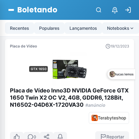
Boletando
$
Recentes
Populares
Lançamentos
Notebooks
Placa de Vídeo
19/12/2023
GTX 1650
lucas lemos
Placa de Vídeo Inno3D NVIDIA GeForce GTX
1650 Twin X2 OC V2, 4GB, GDDR6, 128Bit,
N16502-04D6X-1720VA30
#anúncio
Terabyteshop
Reportar
0