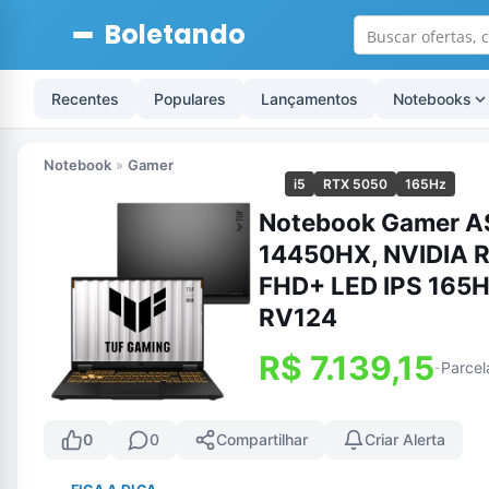
Boletando
Recentes
Populares
Lançamentos
Notebooks
Notebook
»
Gamer
i5
RTX 5050
165Hz
Notebook Gamer AS
14450HX, NVIDIA R
FHD+ LED IPS 165H
RV124
R$ 7.139,15
Parcel
-
0
0
Compartilhar
Criar Alerta