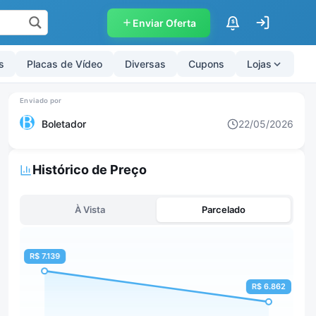
Enviar Oferta
$
s
Placas de Vídeo
Diversas
Cupons
Lojas
Boletador
22/05/2026
Histórico de Preço
À Vista
Parcelado