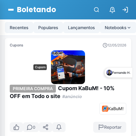
Boletando
$
Recentes
Populares
Lançamentos
Notebooks
Cupons
12/05/2026
Cupom
Fernando H.
Cupom KaBuM! - 10%
PRIMEIRA COMPRA
OFF em Todo o site
#anúncio
KaBuM!
Reportar
0